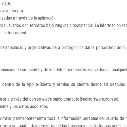
 viaje.
s a la compra.
izadas a través de la aplicación.
s usuarios con terceros bajo ninguna circunstancia. La información rec
os anteriormente.
d técnicas y organizativas para proteger los datos personales de nues
eliminación de su cuenta y de los datos personales asociados en cualqui
o dentro de la App e-Boleto y elimine su cuenta desde allí despué
porte a través del correo electrónico contacto@edisoftware.com.ec.
uenta y los datos asociados.
 eliminar permanentemente toda la información personal del usuario de
n, pero se mantendrán registros de las transacciones históricas según lo 